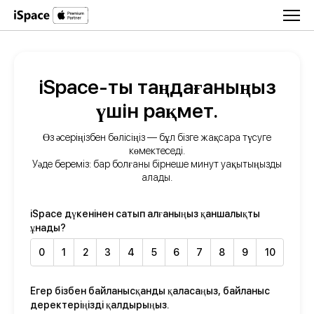
iSpace-ты таңдағаныңыз
үшін рақмет.
Өз әсеріңізбен бөлісіңіз — бұл бізге жақсара түсуге
көмектеседі.
Уәде береміз: бар болғаны бірнеше минут уақытыңызды
алады.
iSpace дүкенінен сатып алғаныңыз қаншалықты
ұнады?
0
1
2
3
4
5
6
7
8
9
10
Егер бізбен байланысқанды қаласаңыз, байланыс
деректеріңізді қалдырыңыз.