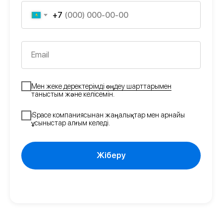
+7
Email
Мен жеке деректерімді өңдеу шарттарымен
таныстым және келісемін.
iSpace компаниясынан жаңалықтар мен арнайы
ұсыныстар алғым келеді.
Жіберу